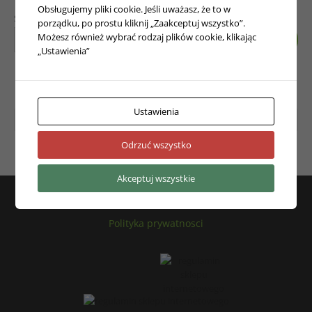
Obsługujemy pliki cookie. Jeśli uważasz, że to w
Szukaj
porządku, po prostu kliknij „Zaakceptuj wszystko”.
Możesz również wybrać rodzaj plików cookie, klikając
„Ustawienia”
Filtr Produktów
Ustawienia
Filtruj wg ocen
Odrzuć wszystko
Akceptuj wszystkie
Regulamin
Odstapienie od umowy zwrot towaru
Polityka prywatnosci