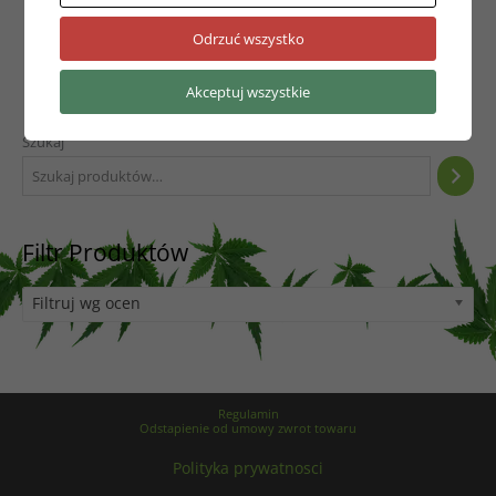
Odrzuć wszystko
Akceptuj wszystkie
Szukaj
Filtr Produktów
Filtruj wg ocen
Regulamin
Odstapienie od umowy zwrot towaru
Polityka prywatnosci