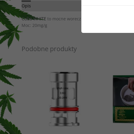
Opis
Opinie (0)
Cuba WHITE
to mocne woreczki nikotynowe o orzeźwiają
Moc: 20mg/g
Podobne produkty