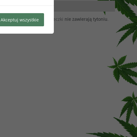
uk białych woreczków. Woreczki
nie zawierają tytoniu
.
Akceptuj wszystkie