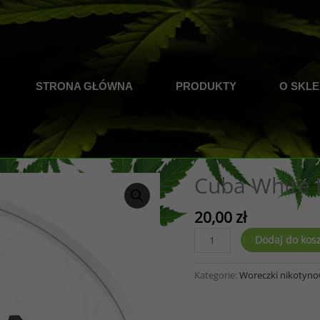
STRONA GŁÓWNA
PRODUKTY
O SKLE
Cuba White 
20,00
zł
ilość
Dodaj do kos
Cuba
White
Kategorie:
Woreczki nikotyn
Line
13g