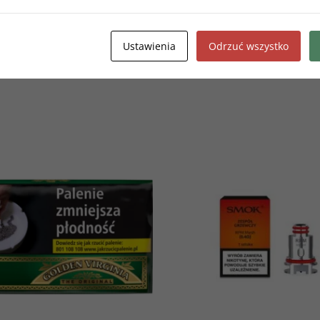
cym smaku podwójnej mięty. W każdej puszce znajduję się 20 szt
Ustawienia
Odrzuć wszystko