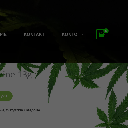
PIE
KONTAKT
KONTO
Line 13g
zyka
owe
,
Wszystkie Kategorie