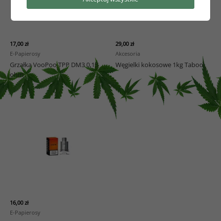
17,00
zł
29,00
zł
E-Papierosy
Akcesoria
Grzałka VooPoo TPP DM3 0,15
Węgielki kokosowe 1kg Taboo
ohm
16,00
zł
E-Papierosy