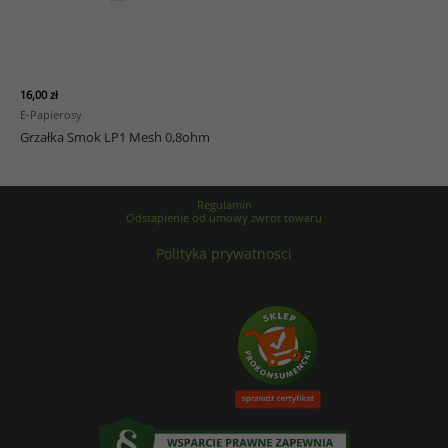
16,00
zł
E-Papierosy
Grzałka Smok LP1 Mesh 0,8ohm
Regulamin
Odstapienie od umowy zwrot towaru
Polityka prywatnosci