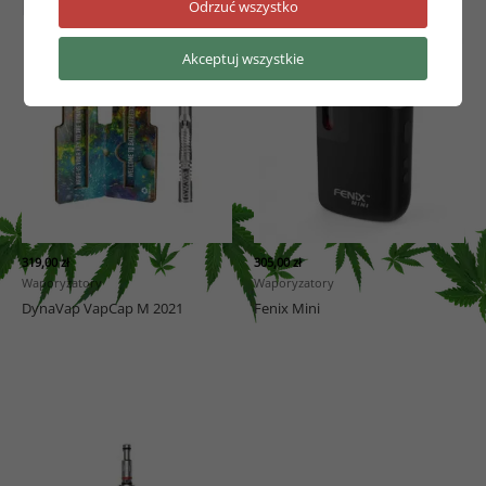
Podobne produkty
Odrzuć wszystko
Akceptuj wszystkie
319,00
zł
305,00
zł
Waporyzatory
Waporyzatory
DynaVap VapCap M 2021
Fenix Mini