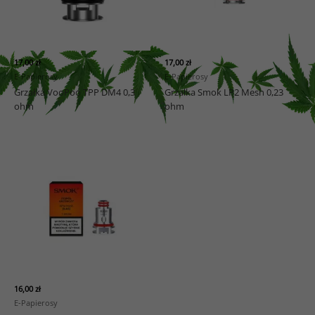
17,00
zł
17,00
zł
E-Papierosy
E-Papierosy
Grzałka VooPoo TPP DM4 0,3
Grzałka Smok LP2 Mesh 0,23
ohm
ohm
16,00
zł
E-Papierosy