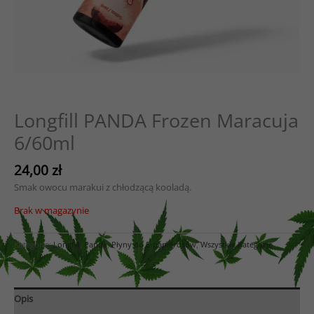
Longfill PANDA Frozen Maracuja
6/60ml
24,00
zł
Smak owocu marakui z chłodzącą kooladą.
Brak w magazynie
Kategorie:
Longfill
,
Panda
,
Płyny do E-papierosów
,
Wszystkie Kategorie
Opis