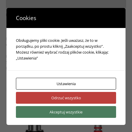
Opinie (0)
PANDA FROZEN MARACUJA
Cookies
Smak owocu marakui z chłodzącą kooladą.
Longfille wprost od Pandy. Niesamowicie pyszne połączenia
Obsługujemy pliki cookie. Jeśli uważasz, że to w
owocowe z dodatkiem orzeźwiającej koolady.
porządku, po prostu kliknij „Zaakceptuj wszystko”.
Możesz również wybrać rodzaj plików cookie, klikając
Longfill/koncentrat 6ml – Produkt gotowy do użytku po dodaniu
„Ustawienia”
54ml bazy VG/PG
Butelka z zabezpieczeniem przed dziećmi
Ustawienia
Podobne produkty
Odrzuć wszystko
Akceptuj wszystkie