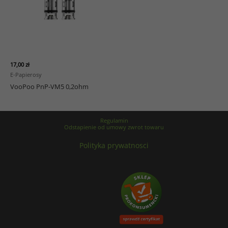
17,00
zł
E-Papierosy
VooPoo PnP-VM5 0,2ohm
Regulamin
Odstapienie od umowy zwrot towaru
Polityka prywatnosci