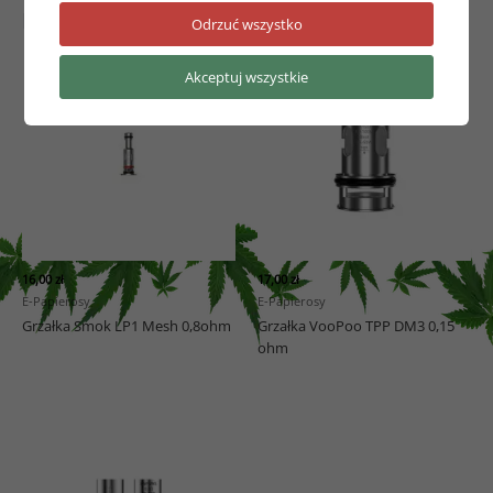
Podobne produkty
Odrzuć wszystko
Akceptuj wszystkie
16,00
zł
17,00
zł
E-Papierosy
E-Papierosy
Grzałka Smok LP1 Mesh 0,8ohm
Grzałka VooPoo TPP DM3 0,15
ohm